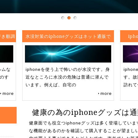
行き順調
水没対策のiphoneグッズはネット通販で
ip
ィルムな
iphoneを使う上で怖いのが水没です。身
iph
ものす
近なところに水没の危険は普通に潜んで
す。故
います。例えば、自宅の
訪れて
more
more
健康の為のiphoneグッズは
健康面でも役立つiphoneグッズは多く登場してい
な機能があるのかを確認して購入することが望まし