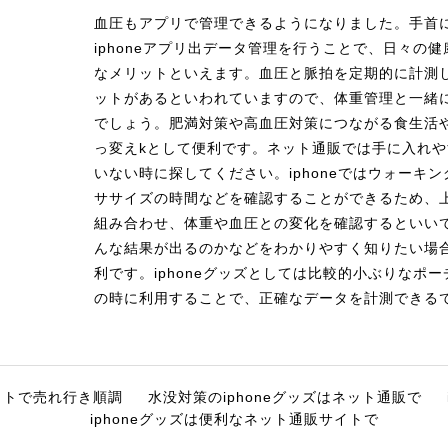
血圧もアプリで管理できるようになりました。手首
iphoneアプリ出データ管理を行うことで、日々の
なメリットといえます。血圧と脈拍を定期的に計測
ットがあるといわれていますので、体重管理と一緒
でしょう。肥満対策や高血圧対策につながる食生活
っ変えkとして便利です。ネット通販では手に入れ
いない時に探してください。iphoneではウォーキ
ササイズの時間などを確認することができるため、
組み合わせ、体重や血圧との変化を確認するといい
んな結果が出るのかなどをわかりやすく知りたい場
利です。iphoneグッズとしては比較的小ぶりなポ
の時に利用することで、正確なデータを計測できる
サイトで売れ行き順調
水没対策のiphoneグッズはネット通販で
iphoneグッズは便利なネット通販サイトで