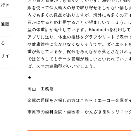
内で買える事ができるかどうかです。海外でしか販
れ行き
販を使って個人輸入の形で取り寄せるしかない物も
内でも多くの良品がありますが、海外にも多くのア
豊かにするため利用することが望ましいでしょう。ip
ト通販
型の体重計が誕生しています。Bluetoothを利用
アプリに送り、体重の推移をグラフやリストで表示
きる
や健康維持に欠かせなくなりそうです。ダイエット
重が落ちているか、配分を考えながら落とさなけれ
販サイ
ではどうしてもデータ管理が難しいといわれていま
ば、スマホ連動型がいいでしょう。
★
岡山 工務店
金庫の通販をお探しの方はこちら！エーコー金庫ダ
市原市の歯科医院・歯医者 - かんざき歯科クリニッ